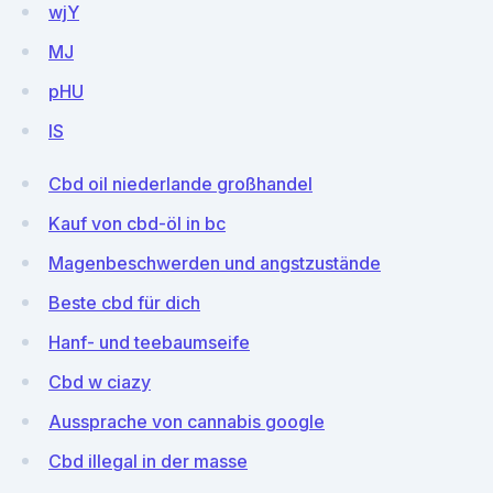
wjY
MJ
pHU
lS
Cbd oil niederlande großhandel
Kauf von cbd-öl in bc
Magenbeschwerden und angstzustände
Beste cbd für dich
Hanf- und teebaumseife
Cbd w ciazy
Aussprache von cannabis google
Cbd illegal in der masse