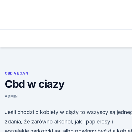
Skip
to
content
CBD VEGAN
Cbd w ciazy
ADMIN
Jeśli chodzi o kobiety w ciąży to wszyscy są jedne
zdania, że zarówno alkohol, jak i papierosy i
wszelakie narkotyki są, albo powinny być dla kobie