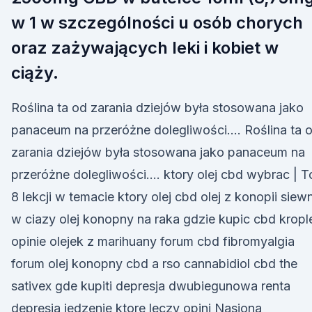
w 1 w szczególności u osób chorych
oraz zażywających leki i kobiet w
ciąży.
Roślina ta od zarania dziejów była stosowana jako
panaceum na przeróżne dolegliwości…. Roślina ta 
zarania dziejów była stosowana jako panaceum na
przeróżne dolegliwości…. ktory olej cbd wybrac | T
8 lekcji w temacie ktory olej cbd olej z konopii siew
w ciazy olej konopny na raka gdzie kupic cbd kropl
opinie olejek z marihuany forum cbd fibromyalgia
forum olej konopny cbd a rso cannabidiol cbd the
sativex gde kupiti depresja dwubiegunowa renta
depresja jedzenie ktore leczy opini Nasiona