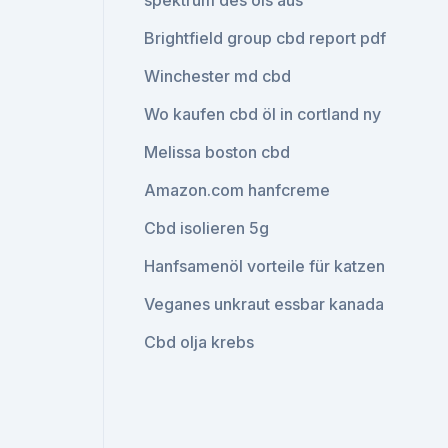
spektrum des öls aus
Brightfield group cbd report pdf
Winchester md cbd
Wo kaufen cbd öl in cortland ny
Melissa boston cbd
Amazon.com hanfcreme
Cbd isolieren 5g
Hanfsamenöl vorteile für katzen
Veganes unkraut essbar kanada
Cbd olja krebs