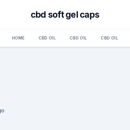
cbd soft gel caps
HOME
CBD OIL
CBD OIL
CBD OIL
go
t