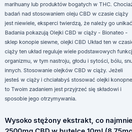
marihuany lub produktów bogatych w THC. Chocia
badań nad stosowaniem oleju CBD w czasie ciąży
jest niewiele, eksperci twierdzą, że należy go unikać
Badania pokazują Olejki CBD w ciąży - Bionateo -
sklep konopie siewne, olejki CBD Układ ten w czasi
ciąży ten układ reguluje wiele podstawowych funkcj
organizmu, w tym nastroju, głodu i sytości, bólu, snu
innych. Stosowanie olejków CBD w ciąży. Jeżeli
jesteś w ciąży i chciałabyś stosować olejki konopn
to Twoim zadaniem jest przyjrzeć się składowi i
sposobie jego otrzymywania.
Wysoko stężony ekstrakt, co najmnie
2500mg CBD w butelce 10ml (8,75m