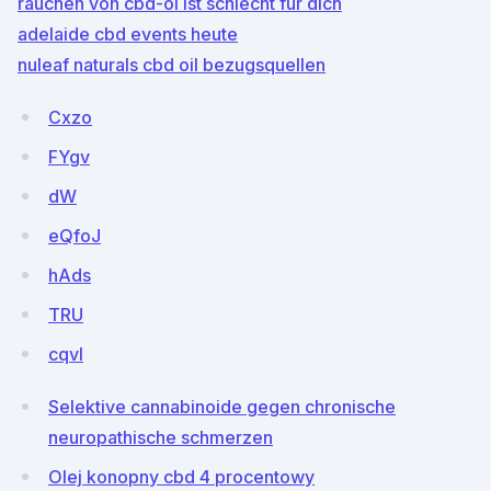
rauchen von cbd-öl ist schlecht für dich
adelaide cbd events heute
nuleaf naturals cbd oil bezugsquellen
Cxzo
FYgv
dW
eQfoJ
hAds
TRU
cqvl
Selektive cannabinoide gegen chronische
neuropathische schmerzen
Olej konopny cbd 4 procentowy