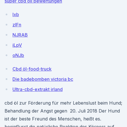
super cbd oil bewertungen
lxb
zlFn
NJRAB
iLpV
oNJb
Cbd öl-food-truck
Die badebomben victoria bc
Ultra-cbd-extrakt irland
cbd öl zur Förderung für mehr Lebenslust beim Hund;
Behandlung der Angst gegen 20. Juli 2018 Der Hund
ist der beste Freund des Menschen, heißt es.
beeinflusst die natürliche Reaktion des Körpers auf